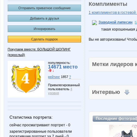
Комплименты
Отправить приватное сообщение
1 комплиментов в гостевой 
Добавить в друзья
Заводной липесин
Игнорировать
такая хорошенькая д
Сделать подарок
Вы не авторизованы! Чтоб
Покупаем вместе: БОЛЬШОЙ ШОПИНГ
(взрослый)
популярность:
Метки лидеров
14671 место
-9 ↓
рейтинг
1857
?
Привилегированный
пользователь
4
Интервью
уровня
Статистика портрета:
Последние
фотогра
сейчас просматривают портрет - 0
зарегистрированные пользователи
посетившие портрет за 7 дней - 0