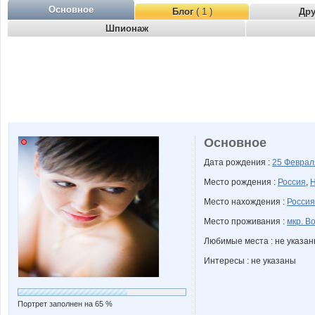
Основное
Блог
( 1 )
Др
Шпионаж
Основное
Дата рождения :
25 Февра
Место рождения :
Россия
,
Н
Место нахождения :
Россия
Место проживания :
мкр. В
Любимые места : не указа
Интересы : не указаны
Портрет заполнен на 65 %